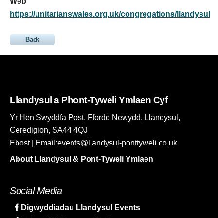
Web
https://unitarianswales.org.uk/congregations/llandysul
Back
Llandysul a Phont-Tyweli Ymlaen Cyf
Yr Hen Swyddfa Post, Ffordd Newydd, Llandysul,
Ceredigion, SA44 4QJ
Ebost | Email:events@llandysul-ponttyweli.co.uk
About Llandysul & Pont-Tyweli Ymlaen
Social Media
Digwyddiadau Llandysul Events