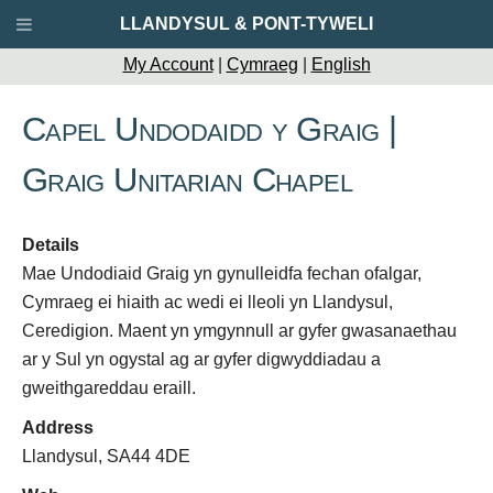
LLANDYSUL & PONT-TYWELI
My Account
|
Cymraeg
|
English
Capel Undodaidd y Graig |
Graig Unitarian Chapel
Details
Mae Undodiaid Graig yn gynulleidfa fechan ofalgar,
Cymraeg ei hiaith ac wedi ei lleoli yn Llandysul,
Ceredigion. Maent yn ymgynnull ar gyfer gwasanaethau
ar y Sul yn ogystal ag ar gyfer digwyddiadau a
gweithgareddau eraill.
Address
Llandysul, SA44 4DE