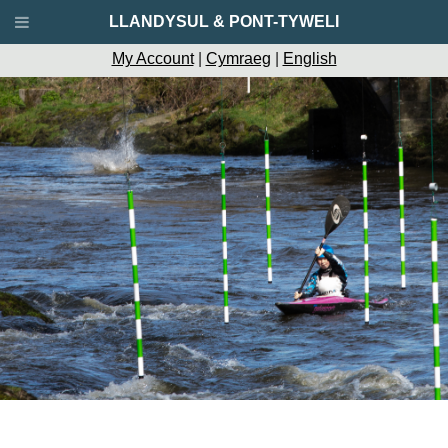
LLANDYSUL & PONT-TYWELI
My Account
|
Cymraeg
|
English