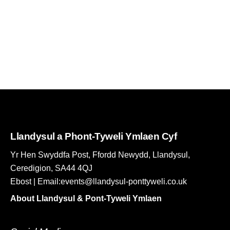
Llandysul a Phont-Tyweli Ymlaen Cyf
Yr Hen Swyddfa Post, Ffordd Newydd, Llandysul,
Ceredigion, SA44 4QJ
Ebost | Email:events@llandysul-ponttyweli.co.uk
About Llandysul & Pont-Tyweli Ymlaen