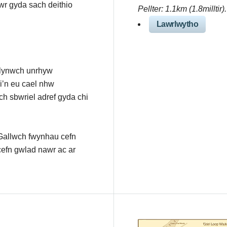
wr gyda sach deithio
Pellter: 1.1km (1.8milltir
Lawrlwytho
ilynwch unrhyw
i’n eu cael nhw
ch sbwriel adref gyda chi
Gallwch fwynhau cefn
cefn gwlad nawr ac ar