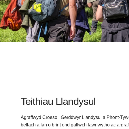
Teithiau Llandysul
Agraffwyd Croeso i Gerddwyr Llandysul a Phont-Tyweli
bellach allan o brint ond gallwch lawrlwytho ac argra