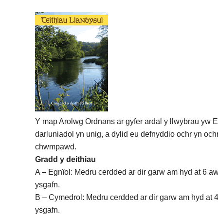
Y map Arolwg Ordnans ar gyfer ardal y llwybrau yw 
darluniadol yn unig, a dylid eu defnyddio ochr yn och
chwmpawd.
Gradd y deithiau
A – Egnïol: Medru cerdded ar dir garw am hyd at 6 aw
ysgafn.
B – Cymedrol: Medru cerdded ar dir garw am hyd at 4
ysgafn.