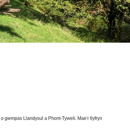
d o gwmpas Llandysul a Phont-Tyweli. Mae'r llyfryn