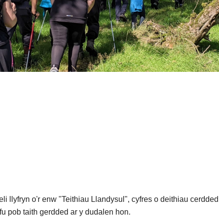
 llyfryn o'r enw "Teithiau Llandysul", cyfres o deithiau cerdde
ffu pob taith gerdded ar y dudalen hon.