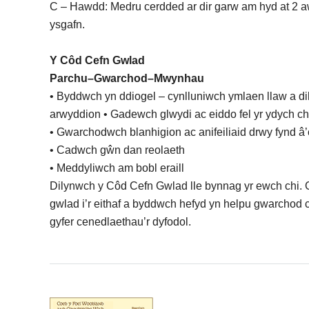
C – Hawdd: Medru cerdded ar dir garw am hyd at 2 a
ysgafn.
Y Côd Cefn Gwlad
Parchu–Gwarchod–Mwynhau
• Byddwch yn ddiogel – cynlluniwch ymlaen llaw a d
arwyddion • Gadewch glwydi ac eiddo fel yr ydych ch
• Gwarchodwch blanhigion ac anifeiliaid drwy fynd â’
• Cadwch gŵn dan reolaeth
• Meddyliwch am bobl eraill
Dilynwch y Côd Cefn Gwlad lle bynnag yr ewch chi. 
gwlad i’r eithaf a byddwch hefyd yn helpu gwarchod 
gyfer cenedlaethau’r dyfodol.