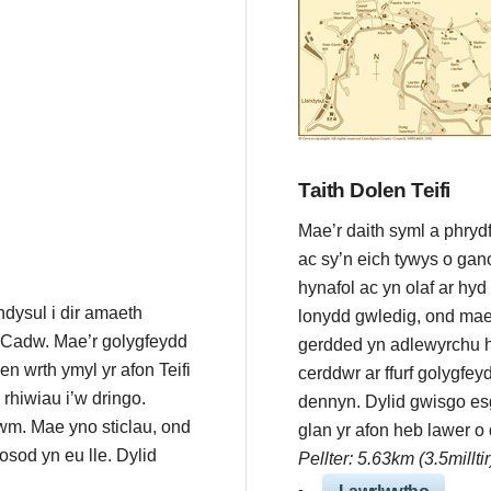
Taith Dolen Teifi
Mae’r daith syml a phrydf
ac sy’n eich tywys o gan
hynafol ac yn olaf ar hyd 
ndysul i dir amaeth
lonydd gwledig, ond mae 
 Cadw. Mae’r golygfeydd
gerdded yn adlewyrchu h
en wrth ymyl yr afon Teifi
cerddwr ar ffurf golygfey
 rhiwiau i’w dringo.
dennyn. Dylid gwisgo esg
rwm. Mae yno sticlau, ond
glan yr afon heb lawer o d
sod yn eu lle. Dylid
Pellter: 5.63km (3.5millti