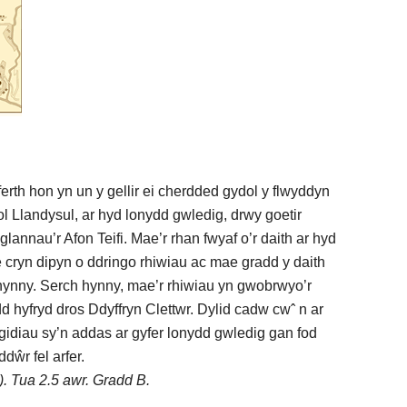
erth hon yn un y gellir ei cherdded gydol y flwyddyn
ol Llandysul, ar hyd lonydd gwledig, drwy goetir
glannau’r Afon Teifi. Mae’r rhan fwyaf o’r daith ar hyd
cryn dipyn o ddringo rhiwiau ac mae gradd y daith
ynny. Serch hynny, mae’r rhiwiau yn gwobrwyo’r
dd hyfryd dros Ddyffryn Clettwr. Dylid cadw cwˆ n ar
idiau sy’n addas ar gyfer lonydd gwledig gan fod
dŵr fel arfer.
r). Tua 2.5 awr. Gradd B.