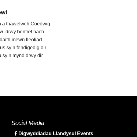
ewi
ch a thawelwch Coedwig
wr, drwy bentref bach
daith mewn lleoliad
us sy’n fendigedig o’r
 sy’n mynd drwy dir
Social Media
Digwyddiadau Llandysul Events