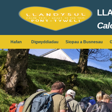
LL
Cal
Hafan
Digwyddiadau
Siopau a Busnesau
G