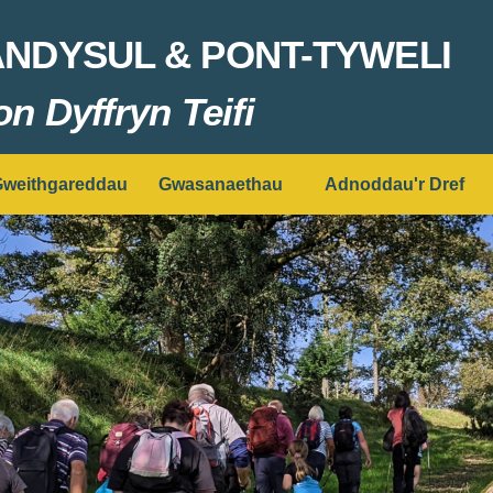
ANDYSUL & PONT-TYWELI
on Dyffryn Teifi
weithgareddau
Gwasanaethau
Adnoddau'r Dref