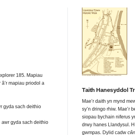
Explorer 185. Mapiau
r â’r mapiau priodol a
Taith Hanesyddol Tr
Mae’r daith yn mynd mew
r gyda sach deithio
sy’n dringo rhiw. Mae’r 
siopau bychain niferus y
 awr gyda sach deithio
drwy hanes Llandysul. He
gwmpas. Dylid cadw cŵn 