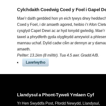
Cylchdaith Coedwig Coed y Foel i Gapel D
Mae’r daith gerdded hon yn eich tywys drwy heddw
Coed y Foel, i dir amaeth agored, heibio i’r Afon Clet
cysglyd Capel Dewi ac ar hyd lonydd gwledig. Mae’r 
tawel a phrydferth gyda olygfeydd amrywiol a phleser
mannau uchaf. Dylid cadw cŵn ar dennyn ar y darnau
amaeth.
Pellter: 13.1km (8 milltir). Tua 4.5 awr. Gradd A/B.
Lawrlwytho
Llandysul a Phont-Tyweli Ymlaen Cyf
Yr Hen Swyddfa Post, Ffordd Newydd, Llandysul,