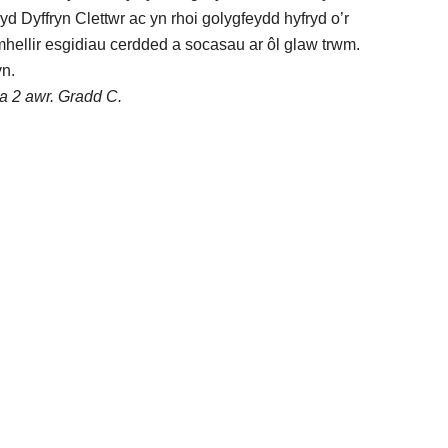
yd Dyffryn Clettwr ac yn rhoi golygfeydd hyfryd o’r
hellir esgidiau cerdded a socasau ar ôl glaw trwm.
n.
Tua 2 awr. Gradd C.