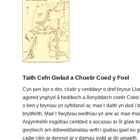
Taith Cefn Gwlad a Choetir Coed y Foel
Cyn pen byr o dro, cludir y cerddwyr o dref brysur Lla
agored ynghyd â heddwch a llonyddwch coetir Coed
o ben y bryniau yn syfrdanol ac mae’r daith yn dod i b
brydferth. Mae’r llwybrau weithiau yn arw ac mae rhai
Argymhellir esgidiau cerdded a socasau ar ôl glaw t
gwyliwch am ddiweddariadau wrth i giatiau gael eu go
cadw cŵn ar dennyn ar y darnau sydd ar dir amaeth.