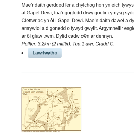
Mae’r daith gerdded fer a chylchog hon yn eich tywy
at Gapel Dewi, tua’r gogledd drwy goetir cymysg sydd
Clettwr ac yn ôl i Gapel Dewi. Mae’n daith dawel a 
amrywiol a digonedd o fywyd gwyllt. Argymhellir esg
ar ôl glaw trwm. Dylid cadw cŵn ar dennyn.
Pellter: 3.2km (2 milltir). Tua 1 awr. Gradd C.
Lawrlwytho