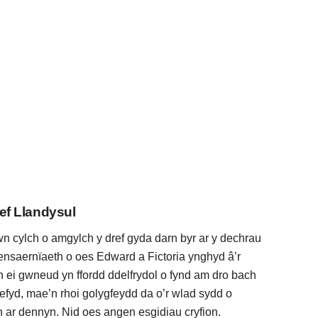
ef Llandysul
n cylch o amgylch y dref gyda darn byr ar y dechrau
bensaernïaeth o oes Edward a Fictoria ynghyd â’r
n ei gwneud yn ffordd ddelfrydol o fynd am dro bach
fyd, mae’n rhoi golygfeydd da o’r wlad sydd o
ar dennyn. Nid oes angen esgidiau cryfion.