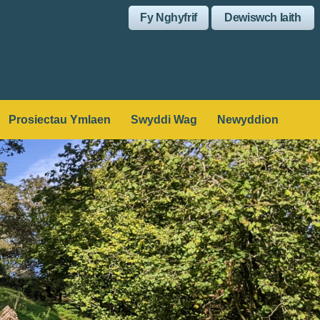
Fy Nghyfrif
Dewiswch Iaith
Prosiectau Ymlaen
Swyddi Wag
Newyddion