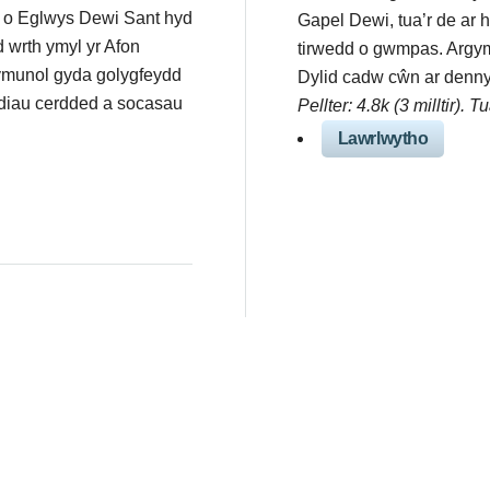
s o Eglwys Dewi Sant hyd
Gapel Dewi, tua’r de ar h
 wrth ymyl yr Afon
tirwedd o gwmpas. Argym
dymunol gyda golygfeydd
Dylid cadw cŵn ar denny
idiau cerdded a socasau
Pellter: 4.8k (3 milltir). 
Lawrlwytho