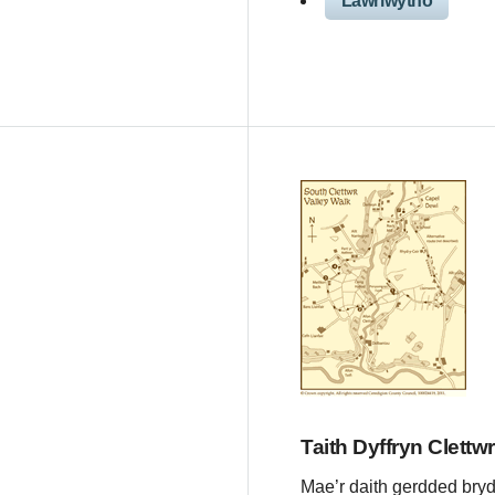
Lawrlwytho
Taith Dyffryn Clettwr
Mae’r daith gerdded bryd