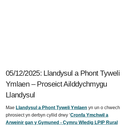
05/12/2025: Llandysul a Phont Tyweli
Ymlaen – Proseict Ailddychmygu
Llandysul
Mae
Llandysul a Phont Tyweli Ymlaen
yn un o chwech
phrosiect yn derbyn cyllid drwy ‘
Cronfa Ymchwil a
Arweinir gan y Gymuned - Cymru Wledig LPIP Rural