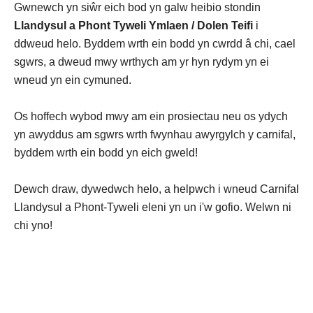
Gwnewch yn siŵr eich bod yn galw heibio stondin
Llandysul a Phont Tyweli Ymlaen / Dolen Teifi
i
ddweud helo. Byddem wrth ein bodd yn cwrdd â chi, cael
sgwrs, a dweud mwy wrthych am yr hyn rydym yn ei
wneud yn ein cymuned.
Os hoffech wybod mwy am ein prosiectau neu os ydych
yn awyddus am sgwrs wrth fwynhau awyrgylch y carnifal,
byddem wrth ein bodd yn eich gweld!
Dewch draw, dywedwch helo, a helpwch i wneud Carnifal
Llandysul a Phont-Tyweli eleni yn un i'w gofio. Welwn ni
chi yno!