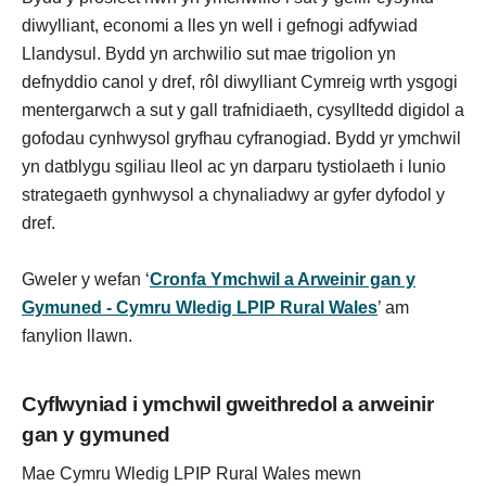
diwylliant, economi a lles yn well i gefnogi adfywiad
Llandysul. Bydd yn archwilio sut mae trigolion yn
defnyddio canol y dref, rôl diwylliant Cymreig wrth ysgogi
mentergarwch a sut y gall trafnidiaeth, cysylltedd digidol a
gofodau cynhwysol gryfhau cyfranogiad. Bydd yr ymchwil
yn datblygu sgiliau lleol ac yn darparu tystiolaeth i lunio
strategaeth gynhwysol a chynaliadwy ar gyfer dyfodol y
dref.
Gweler y wefan ‘
Cronfa Ymchwil a Arweinir gan y
Gymuned - Cymru Wledig LPIP Rural Wales
’ am
fanylion llawn.
Cyflwyniad i ymchwil gweithredol a arweinir
gan y gymuned
Mae Cymru Wledig LPIP Rural Wales mewn