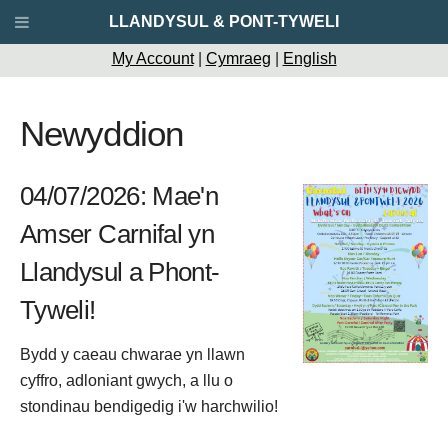
LLANDYSUL & PONT-TYWELI
My Account
|
Cymraeg
|
English
Newyddion
04/07/2026: Mae'n
Amser Carnifal yn
Llandysul a Phont-
Tyweli!
Bydd y caeau chwarae yn llawn
cyffro, adloniant gwych, a llu o
stondinau bendigedig i'w harchwilio!