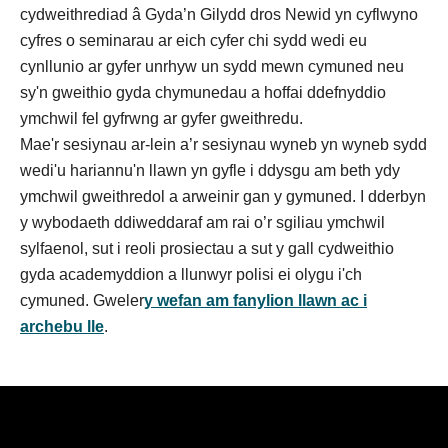
cydweithrediad â Gyda’n Gilydd dros Newid yn cyflwyno
cyfres o seminarau ar eich cyfer chi sydd wedi eu
cynllunio ar gyfer unrhyw un sydd mewn cymuned neu
sy'n gweithio gyda chymunedau a hoffai ddefnyddio
ymchwil fel gyfrwng ar gyfer gweithredu.
Mae'r sesiynau ar-lein a’r sesiynau wyneb yn wyneb sydd
wedi'u hariannu'n llawn yn gyfle i ddysgu am beth ydy
ymchwil gweithredol a arweinir gan y gymuned. I dderbyn
y wybodaeth ddiweddaraf am rai o’r sgiliau ymchwil
sylfaenol, sut i reoli prosiectau a sut y gall cydweithio
gyda academyddion a llunwyr polisi ei olygu i'ch
cymuned. Gweler
y wefan am fanylion llawn ac i
archebu lle
.