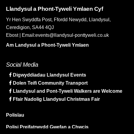
Llandysul a Phont-Tyweli Ymlaen Cyf
Yr Hen Swyddfa Post, Ffordd Newydd, Llandysul,
Ceredigion, SA44 4QJ
Ebost | Email:events@llandysul-ponttyweli.co.uk
Am Landysul a Phont-Tyweli Ymlaen
Social Media
Digwyddiadau Llandysul Events
Dolen Teifi Community Transport
Llandysul and Pont-Tyweli Walkers are Welcome
Ffair Nadolig Llandysul Christmas Fair
Polisïau
Polisi Preifatrwydd Gwefan a Chwcis