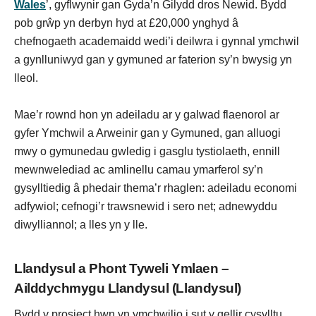
Wales
’, gyflwynir gan Gyda’n Gilydd dros Newid. Bydd
pob grŵp yn derbyn hyd at £20,000 ynghyd â
chefnogaeth academaidd wedi’i deilwra i gynnal ymchwil
a gynlluniwyd gan y gymuned ar faterion sy’n bwysig yn
lleol.
Mae’r rownd hon yn adeiladu ar y galwad flaenorol ar
gyfer Ymchwil a Arweinir gan y Gymuned, gan alluogi
mwy o gymunedau gwledig i gasglu tystiolaeth, ennill
mewnwelediad ac amlinellu camau ymarferol sy’n
gysylltiedig â phedair thema’r rhaglen: adeiladu economi
adfywiol; cefnogi’r trawsnewid i sero net; adnewyddu
diwylliannol; a lles yn y lle.
Llandysul a Phont Tyweli Ymlaen –
Ailddychmygu Llandysul (Llandysul)
Bydd y prosiect hwn yn ymchwilio i sut y gellir cysylltu